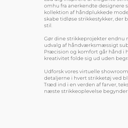
omhu fra anerkendte designere so
kollektion af håndplukkede model
skabe tidløse strikkestykker, der
stil.
Gør dine strikkeprojekter endnu 
udvalg af håndværksmæssigt subli
Præcision og komfort går hånd i h
kreativitet folde sig ud uden beg
Udforsk vores virtuelle showroom,
detaljerne i hvert strikketøj ved bl
Træd ind i en verden af farver, te
næste strikkeoplevelse begynder 