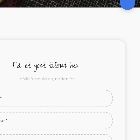
Få et godt tilbud her
Udfyld formularen, neden for.