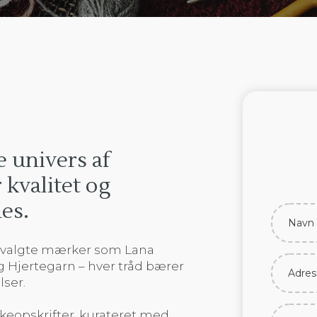
e univers af
 kvalitet og
es.
dvalgte mærker som Lana
og Hjertegarn – hver tråd bærer
lser.
kkeopskrifter, kurateret med