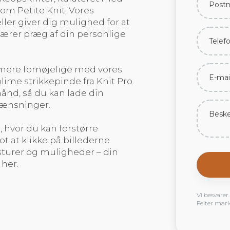
m Petite Knit. Vores
ler giver dig mulighed for at
 bærer præg af din personlige
mere fornøjelige med vores
me strikkepinde fra Knit Pro.
ånd, så du kan lade din
rænsninger.
 hvor du kan forstørre
ot at klikke på billederne.
ksturer og muligheder – din
her.
Vi besvarer
Felter mark