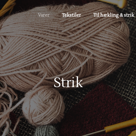
Varer
Tekstiler
Til hækling & strik
Strik