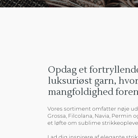
​Opdag et fortryllend
luksuriøst garn, hvor
mangfoldighed foren
Vores sortiment omfatter nøje u
Grossa, Filcolana, Navia, Permin 
et løfte om sublime strikkeopleve
Lad dig inspirere af elegante stri