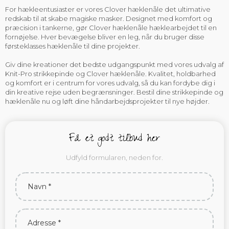
For hækleentusiaster er vores Clover hæklenåle det ultimative
redskab til at skabe magiske masker. Designet med komfort og
præcision i tankerne, gør Clover hæklenåle hæklearbejdet til en
fornøjelse. Hver bevægelse bliver en leg, når du bruger disse
førsteklasses hæklenåle til dine projekter.
Giv dine kreationer det bedste udgangspunkt med vores udvalg af
Knit-Pro strikkepinde og Clover hæklenåle. Kvalitet, holdbarhed
og komfort er i centrum for vores udvalg, så du kan fordybe dig i
din kreative rejse uden begrænsninger. Bestil dine strikkepinde og
hæklenåle nu og løft dine håndarbejdsprojekter til nye højder.​
Få et godt tilbud her
Udfyld formularen, neden for.