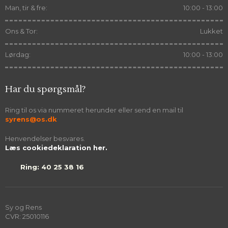
Man, tir & fre:
10:00 - 13:00
Ons & Tor:
Lukket
Lørdag:
10:00 - 13:00
Har du spørgsmål?
Ring til os via nummeret herunder eller send en mail til
syrens@os.dk
Henvendelser besvares.​
Læs cookiedeklaration her.
Ring: 40 25 38 16
Sy og Rens
CVR​: 25010116