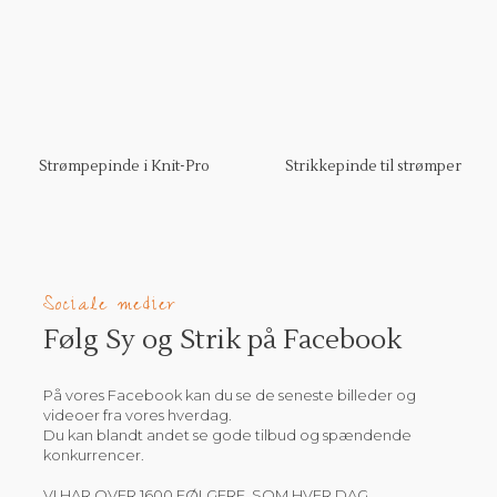
Strømpepinde i Knit-Pro
Strikkepinde til strømper
Sociale medier
Følg Sy og Strik på Facebook​
​​På vores Facebook kan du se de seneste billeder og
videoer fra vores hverdag.
​Du kan blandt andet se gode tilbud og spændende
konkurrencer.​
​VI HAR OVER 1600 FØLGERE, SOM HVER DAG​