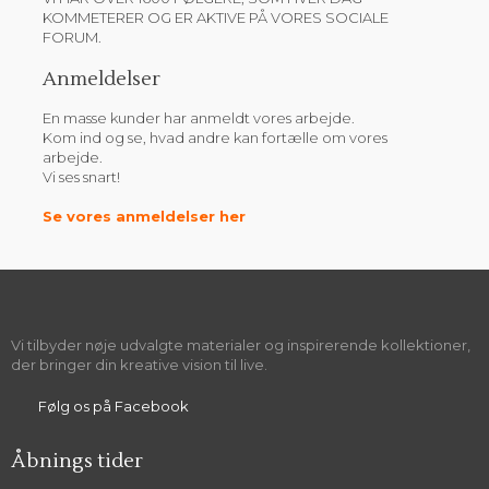
KOMMETERER OG ER AKTIVE PÅ VORES SOCIALE
FORUM.
​Anmeldelser
En masse kunder har anmeldt vores arbejde.
Kom ind og se, hvad andre kan fortælle om vores
arbejde.
Vi ses snart!
Se vores anmeldelser her
Vi tilbyder nøje udvalgte materialer og inspirerende kollektioner,
der bringer din kreative vision til live.
​Følg os på Facebook
Åbnings tider