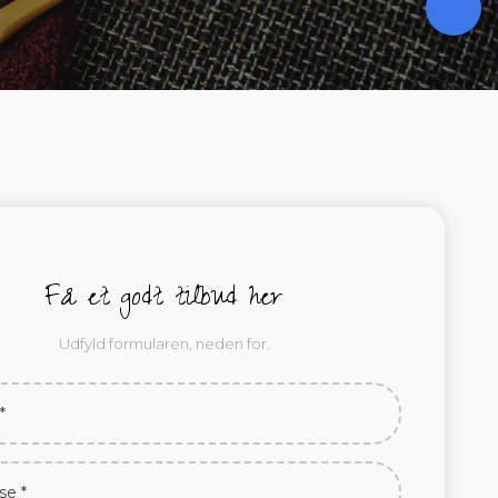
Få et godt tilbud her
Udfyld formularen, neden for.