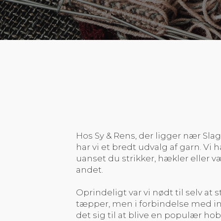
Hos Sy & Rens, der ligger nær Sla
har vi et bredt udvalg af garn. Vi h
uanset du strikker, hækler eller 
andet.
​Oprindeligt var vi nødt til selv at
tæpper, men i forbindelse med in
det sig til at blive en populær ho