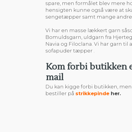
spare, men formålet blev mere ho
hensigten kunne også være at skab
sengetæpper samt mange andre 
Vi har en masse lækkert garn så
Bomuldsgarn, uldgarn fra Hjerteg
Navia og Filoclana. Vi har garn til 
sofapuder tæpper .
Kom forbi butikken el
mail
​Du kan kigge forbi butikken, men
bestiller på
strikkepinde
her.