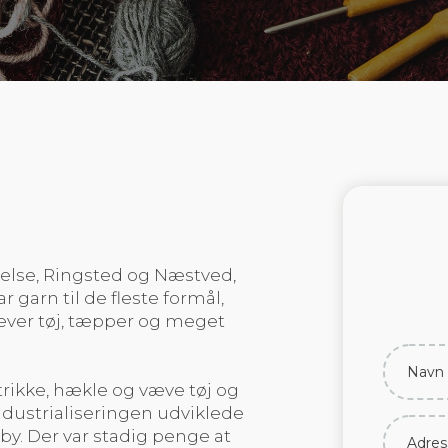
gelse, Ringsted og Næstved,
ar garn til de fleste formål,
væver tøj, tæpper og meget
 strikke, hækle og væve tøj og
dustrialiseringen udviklede
bby. Der var stadig penge at