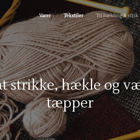
Varer
Tekstiler
Til hækling & strik
at strikke, hækle og v
tæpper