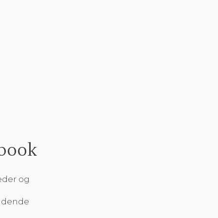
book​
leder og
ændende