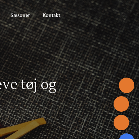
Sæsoner
Kontakt
æve tøj og