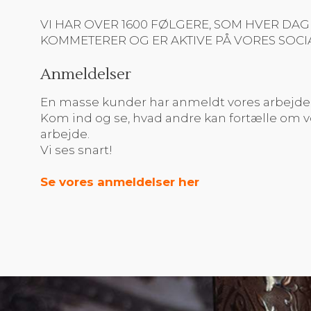
​VI HAR OVER 1600 FØLGERE, SOM HVER DAG​
KOMMETERER OG ER AKTIVE PÅ VORES SOCI
​Anmeldelser
En masse kunder har anmeldt vores arbejde
Kom ind og se, hvad andre kan fortælle om v
arbejde.
Vi ses snart!
Se vores anmeldelser her