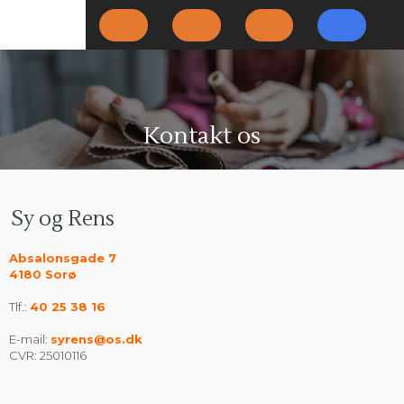
​Kontakt os​​
Sy og Rens
Absalonsgade 7
​4180 Sorø​
Tlf.: ​
40 25 38 16
E-mail:
syrens@os.dk
​CVR: 25010116​