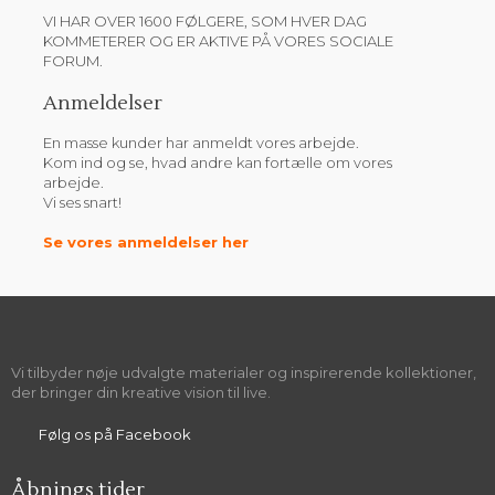
​VI HAR OVER 1600 FØLGERE, SOM HVER DAG​
KOMMETERER OG ER AKTIVE PÅ VORES SOCIALE
FORUM.
​Anmeldelser
En masse kunder har anmeldt vores arbejde.
Kom ind og se, hvad andre kan fortælle om vores
arbejde.
Vi ses snart!
Se vores anmeldelser her
Vi tilbyder nøje udvalgte materialer og inspirerende kollektioner,
der bringer din kreative vision til live.
​Følg os på Facebook
Åbnings tider