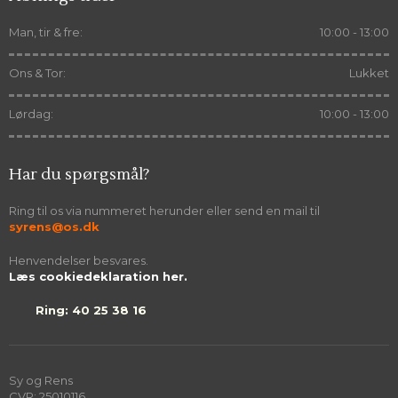
Man, tir & fre:
10:00 - 13:00
Ons & Tor:
Lukket
Lørdag:
10:00 - 13:00
Har du spørgsmål?
Ring til os via nummeret herunder eller send en mail til
syrens@os.dk
Henvendelser besvares.​
Læs cookiedeklaration her.
Ring: 40 25 38 16
Sy og Rens
CVR​: 25010116